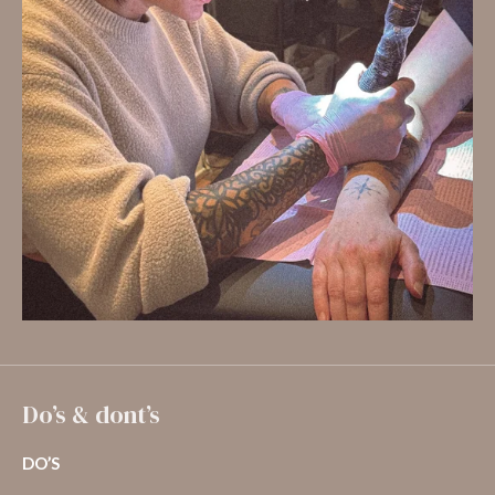
Do’s & dont’s
DO’S