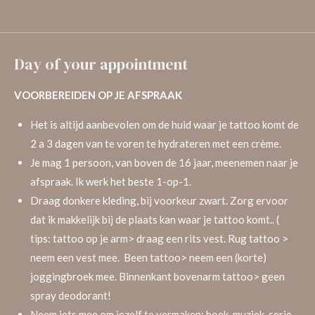
Day of your appointment
VOORBEREIDEN OP JE AFSPRAAK
Het is altijd aanbevolen om de huid waar je tattoo komt de
2 a 3 dagen van te voren te hydrateren met een crème.
Je mag 1 persoon, van boven de 16 jaar, meenemen naar je
afspraak. Ik werk het beste 1-op-1.
Draag donkere kleding, bij voorkeur zwart. Zorg ervoor
dat ik makkelijk bij de plaats kan waar je tattoo komt.. (
tips: tattoo op je arm> draag een rits vest. Rug tattoo >
neem een vest mee. Been tattoo> neem een (korte)
joggingbroek mee. Binnenkant bovenarm tattoo> geen
spray deodorant!
Neem iets mee om jezelf te vermaken; boek, muziek, serie.