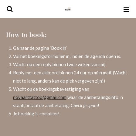
Ga
direct
naar
de
How to book:
hoofdinhoud
Ga naar de pagina ‘Book in’
Vul het boekingsformulier in, indien de agenda open is.
Wacht op een reply binnen twee weken van mij
Reply met een akkoord binnen 24 uur op mijn mail. (Wacht
niet te lang, anders kan de plek vergeven zijn!)
Wacht op de boekingsbevestiging van
novaarttattoo@gmail.com
waar de aanbetalingsinfo in
staat, betaal de aanbetaling.
Check je spam
!
Je boeking is compleet!