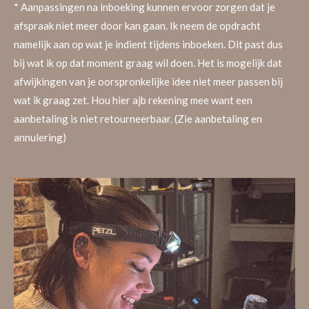
* Aanpassingen na inboeking kunnen ervoor zorgen dat je
afspraak niet meer door kan gaan. Ik neem de opdracht
namelijk aan op wat je indient tijdens inboeken. Dit past dus
bij wat ik op dat moment graag wil doen. Het is mogelijk dat
afwijkingen van je oorspronkelijke idee niet meer passen bij
wat ik graag zet. Hou hier ajb rekening mee want een
aanbetaling is niet retourneerbaar. (Zie aanbetaling en
annulering)